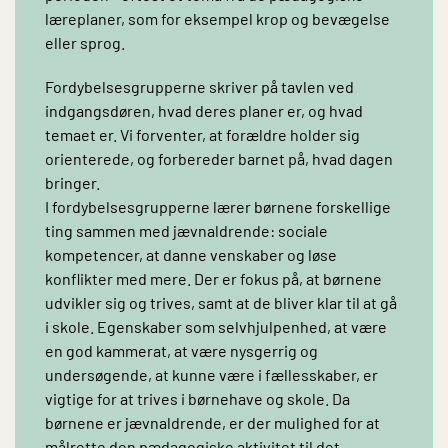
læreplaner, som for eksempel krop og bevægelse
eller sprog.
Fordybelsesgrupperne skriver på tavlen ved
indgangsdøren, hvad deres planer er, og hvad
temaet er. Vi forventer, at forældre holder sig
orienterede, og forbereder barnet på, hvad dagen
bringer.
I fordybelsesgrupperne lærer børnene forskellige
ting sammen med jævnaldrende: sociale
kompetencer, at danne venskaber og løse
konflikter med mere. Der er fokus på, at børnene
udvikler sig og trives, samt at de bliver klar til at gå
i skole. Egenskaber som selvhjulpenhed, at være
en god kammerat, at være nysgerrig og
undersøgende, at kunne være i fællesskaber, er
vigtige for at trives i børnehave og skole. Da
børnene er jævnaldrende, er der mulighed for at
målrette den pædagogiske aktivitet til det